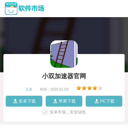
小双加速器官网
工具
|
时间：2025-01-03
|
安卓下载
苹果下载
PC下载
安卓市场，安全绿色