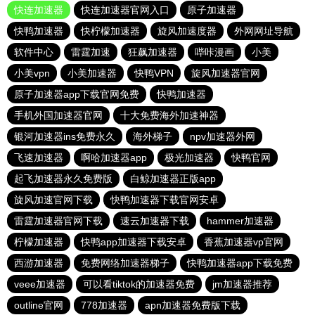
快连加速器
快连加速器官网入口
原子加速器
快鸭加速器
快柠檬加速器
旋风加速度器
外网网址导航
软件中心
雷霆加速
狂飙加速器
哔咔漫画
小美
小美vpn
小美加速器
快鸭VPN
旋风加速器官网
原子加速器app下载官网免费
快鸭加速器
手机外国加速器官网
十大免费海外加速神器
银河加速器ins免费永久
海外梯子
npv加速器外网
飞速加速器
啊哈加速器app
极光加速器
快鸭官网
起飞加速器永久免费版
白鲸加速器正版app
旋风加速官网下载
快鸭加速器下载官网安卓
雷霆加速器官网下载
速云加速器下载
hammer加速器
柠檬加速器
快鸭app加速器下载安卓
香蕉加速器vp官网
西游加速器
免费网络加速器梯子
快鸭加速器app下载免费
veee加速器
可以看tiktok的加速器免费
jm加速器推荐
outline官网
778加速器
apn加速器免费版下载