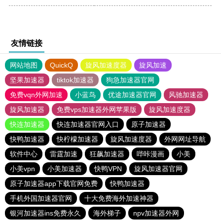
友情链接
网站地图
QuickQ
旋风加速度器
旋风加速
坚果加速器
tiktok加速器
狗急加速器官网
免费vqn外网加速
小蓝鸟
优途加速器官网
风驰加速器
旋风加速器
免费vps加速器外网苹果版
旋风加速度器
快连加速器
快连加速器官网入口
原子加速器
快鸭加速器
快柠檬加速器
旋风加速度器
外网网址导航
软件中心
雷霆加速
狂飙加速器
哔咔漫画
小美
小美vpn
小美加速器
快鸭VPN
旋风加速器官网
原子加速器app下载官网免费
快鸭加速器
手机外国加速器官网
十大免费海外加速神器
银河加速器ins免费永久
海外梯子
npv加速器外网