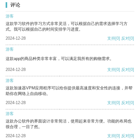
评论
游客
这款学习软件的学习方式非常灵活，可以根据自己的需求选择学习方
式。我可以根据自己的时间安排学习进度。
2024-12-28
支持
[0]
反对
[0]
游客
这款app的商品种类非常丰富，可以满足我所有的购物需求。
2024-12-28
支持
[0]
反对
[0]
游客
这款加速器VPM应用程序可以给你提供最高速度和安全性的连接，并帮
助你在网络上自由移动。
2024-12-28
支持
[0]
反对
[0]
游客
这款办公软件的界面设计非常简洁，使用起来非常方便。功能的布局也
很合理，一目了然。
2024-12-28
支持
[0]
反对
[0]